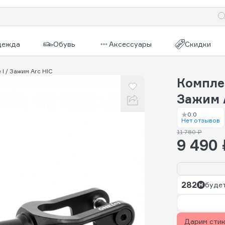
дежда
Обувь
Аксессуары
Скидки
 I / Зажим Arc HIC
Комплек
Зажим 
0.0
Нет отзывов
11 780 ₽
9 490 
282
будет
Дарим сти