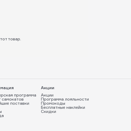
тот товар.
мация
Акции
ерская программа
Акции
т самокатов
Программа лояльности
йшие поставки
Промокоды
Бесплатные наклейки
ы
Скидки
да