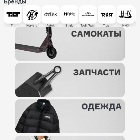
Бренды
Tilt
Комета
Aztek
Ethic
Tech Team
Trust
HHX