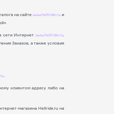
аталога на сайте
www.hellride.ru
и
й».
 в сети Интернет
www.hellride.ru
.
ния Заказов, а также условия
ru
.
ному клиентом адресу либо на
тернет-магазина Hellride.ru на