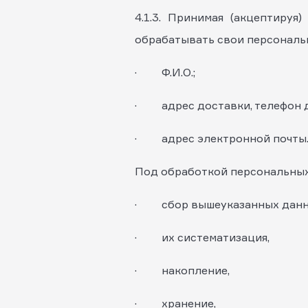
4.1.3. Принимая (акцептиру
обрабатывать свои персональн
· Ф.И.О.;
· адрес доставки, телефон д
· адрес электронной почты
Под обработкой персональных
· сбор вышеуказанных данн
· их систематизация,
· накопление,
· хранение,