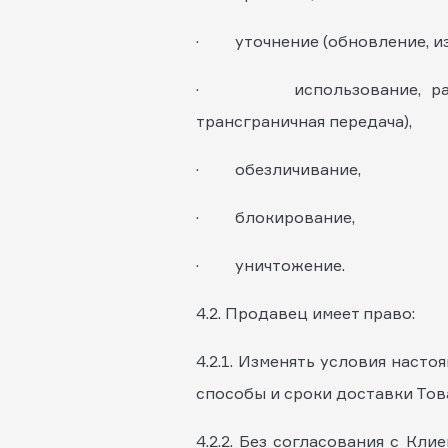
· уточнение (обновление, из
· использование, распрос
трансграничная передача),
· обезличивание,
· блокирование,
· уничтожение.
4.2. Продавец имеет право:
4.2.1. Изменять условия насто
способы и сроки доставки Това
4.2.2. Без согласования с Кл