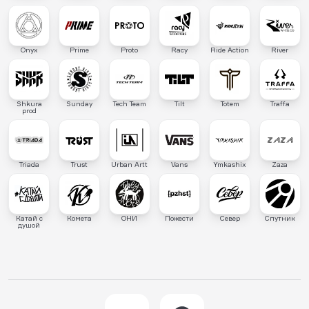
Onyx
Prime
Proto
Racy
Ride Action
River
Shkura
Sunday
Tech Team
Tilt
Totem
Traffa
prod
Triada
Trust
Urban Artt
Vans
Ymkashix
Zaza
Катай с
Комета
ОНИ
Пожести
Север
Спутник
душой