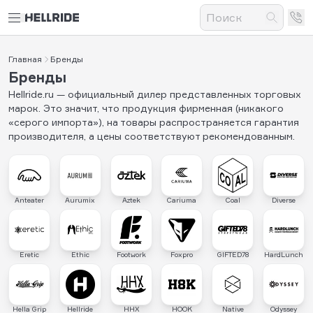
Главная
Бренды
Бренды
Hellride.ru — официальный дилер представленных торговых
марок. Это значит, что продукция фирменная (никакого
«серого импорта»), на товары распространяется гарантия
производителя, а цены соответствуют рекомендованным.
Anteater
Aurumix
Aztek
Cariuma
Coal
Diverse
Eretic
Ethic
Footwork
Foxpro
GIFTED78
HardLunch
Hella Grip
Hellride
HHX
HOOK
Native
Odyssey