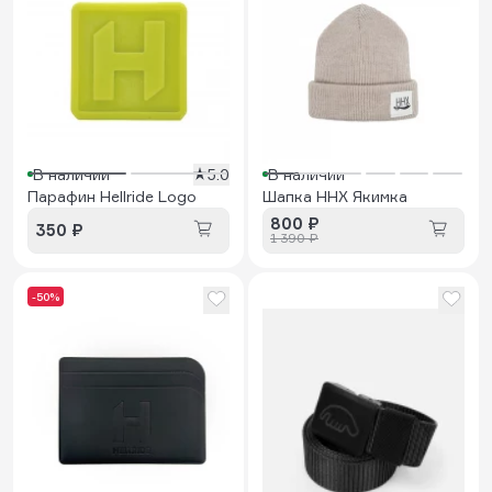
В наличии
5.0
В наличии
Парафин Hellride Logo
Шапка HHX Якимка
800 ₽
350 ₽
1 390 ₽
-50%