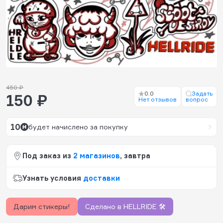
450 ₽
0.0
Задать
150 ₽
Нет отзывов
вопрос
10
будет начислено за покупку
Под заказ из
2 магазинов
, завтра
Узнать условия
доставки
Дарим стикеры!
Сделано в HELLRIDE 🛠️