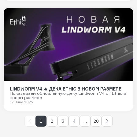
LINDWORM V4 🔥 ДЕКА ETHIC В НОВОМ РАЗМЕРЕ
Показываем обновленную деку Lindworm V4 от Ethic в
новом размере
17 June 2025
1
2
3
4
…
20