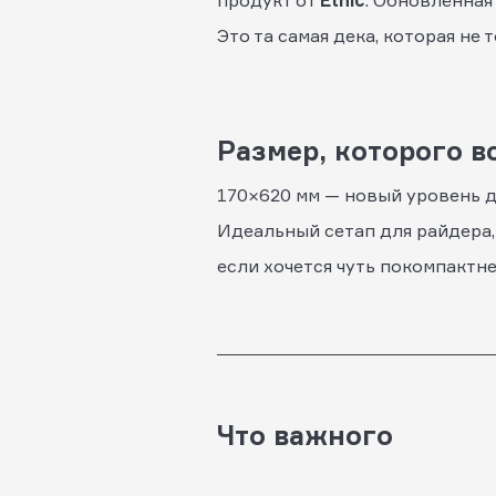
продукт от
Ethic
. Обновлённа
Это та самая дека, которая не
Размер, которого в
170×620 мм — новый уровень дл
Идеальный сетап для райдера,
если хочется чуть покомпактне
Что важного