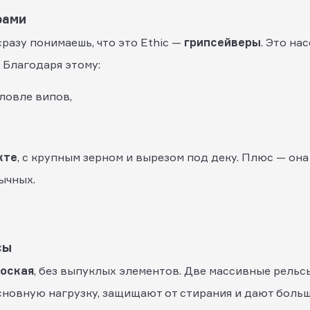
рами
сразу понимаешь, что это Ethic —
грипсейверы
. Это на
 Благодаря этому:
ловле випов,
кте
, с крупным зерном и вырезом под деку. Плюс — она
ычных.
сы
оская
, без выпуклых элементов. Две массивные рельс
основную нагрузку, защищают от стирания и дают боль