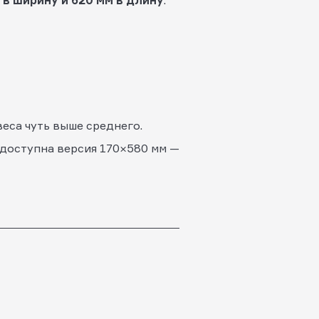
 в ширину и 620 мм в длину
.
веса чуть выше среднего.
 доступна версия 170×580 мм —