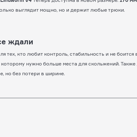
я
Lindworm V4
теперь доступна в новом размере:
170 мм
 только выглядит мощно, но и держит любые трюки.
се ждали
я тех, кто любит контроль, стабильность и не боится 
 которому нужно больше места для скольжений. Также
е, но без потери в ширине.