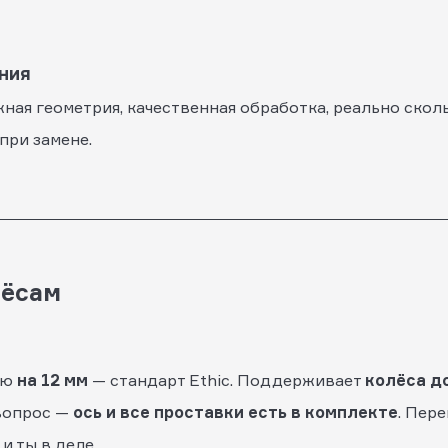
ния
ая геометрия, качественная обработка, реально сколь
при замене.
лёсам
ью
на 12 мм
— стандарт Ethic. Поддерживает
колёса д
 вопрос —
ось и все проставки есть в комплекте
. Пер
и ты в деле.