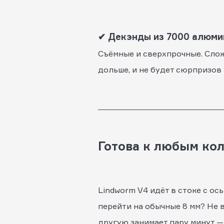
✔ Декэнды из 7000 алюми
Съёмные и сверхпрочные. Сложн
дольше, и не будет сюрпризов 
Готова к любым ко
Lindworm V4 идёт в стоке с ос
перейти на обычные 8 мм? Не
другую занимает пару минут — 