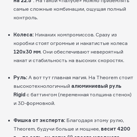
на 22.5"
. На такой «палубе» можно приземлять
самые сложные комбинации, ощущая полный
контроль.
Колеса:
Никаких компромиссов. Сразу из
коробки стоят огромные и накатистые колеса
120х30 мм
. Они обеспечивают невероятный
накат и стабильность на высоких скоростях.
Руль:
А вот тут главная магия. На Theorem стоит
высокотехнологичный
алюминиевый руль
Rigid
с баттингом (переменная толщина стенок)
и 3D-формовкой.
Фишка от эксперта:
Благодаря этому рулю,
Theorem, будучи больше и мощнее,
весит 4200