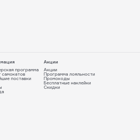
мация
Акции
ерская программа
Акции
т самокатов
Программа лояльности
йшие поставки
Промокоды
Бесплатные наклейки
ы
Скидки
да