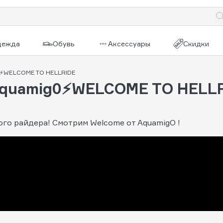
дежда
Обувь
Аксессуары
Скидки
⚡WELCOME TO HELLRIDE
quamig0⚡WELCOME TO HELL
го райдера! Смотрим Welcome от AquamigO !