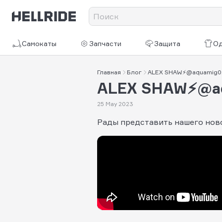
Самокаты
Запчасти
Защита
О
Главная
Блог
ALEX SHAW⚡@aquamig0
ALEX SHAW⚡@a
25 May 2023
Рады представить нашего ново