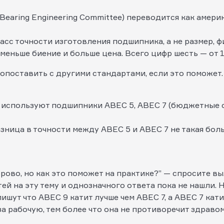
Bearing Engineering Committee) переводится как амери
сс точности изготовления подшипника, а не размер, фи
меньше биение и больше цена. Всего цифр шесть — от 1 
поставить с другими стандартами, если это поможет.
 используют подшипники ABEC 5, ABEC 7 (бюджетные с
зница в точности между ABEC 5 и ABEC 7 не такая бол
рово, но как это поможет на практике?” — спросите вы
й на эту тему и однозначного ответа пока не нашли. 
ишут что ABEC 9 катит лучше чем ABEC 7, а ABEC 7 кати
а рабочую, тем более что она не противоречит здраво