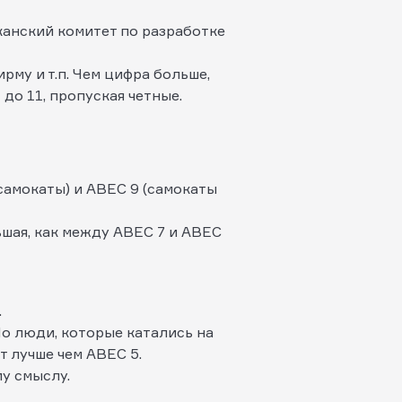
канский комитет по разработке
рму и т.п. Чем цифра больше,
до 11, пропуская четные.
амокаты) и ABEC 9 (самокаты
ьшая, как между ABEC 7 и ABEC
.
Но люди, которые катались на
т лучше чем ABEC 5.
му смыслу.