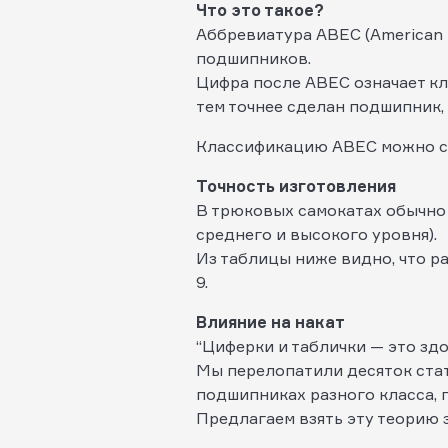
Что это такое?
Аббревиатура ABEC (American 
подшипников.
Цифра после ABEC означает кла
тем точнее сделан подшипник, 
Классификацию ABEC можно со
Точность изготовления
В трюковых самокатах обычно
среднего и высокого уровня).
Из таблицы ниже видно, что ра
9.
Влияние на накат
“Циферки и таблички — это здо
Мы перелопатили десяток стате
подшипниках разного класса, п
Предлагаем взять эту теорию з