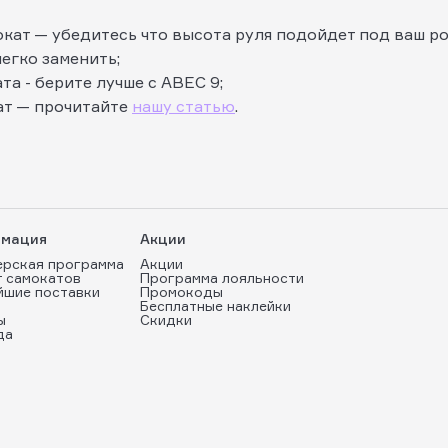
кат — убедитесь что высота руля подойдет под ваш рос
егко заменить;
та - берите лучше с ABEC 9;
кат — прочитайте
нашу статью
.
мация
Акции
ерская программа
Акции
т самокатов
Программа лояльности
йшие поставки
Промокоды
Бесплатные наклейки
ы
Скидки
да