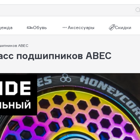
дежда
Обувь
Аксессуары
Скидки
дшипников ABEC
ласс подшипников ABEC