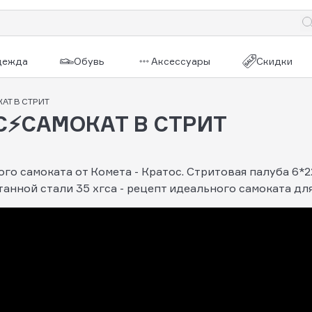
дежда
Обувь
Аксессуары
Скидки
АТ В СТРИТ
С⚡САМОКАТ В СТРИТ
ого самоката от Комета - Кратос. Стритовая палуба 6
анной стали 35 хгса - рецепт идеального самоката дл