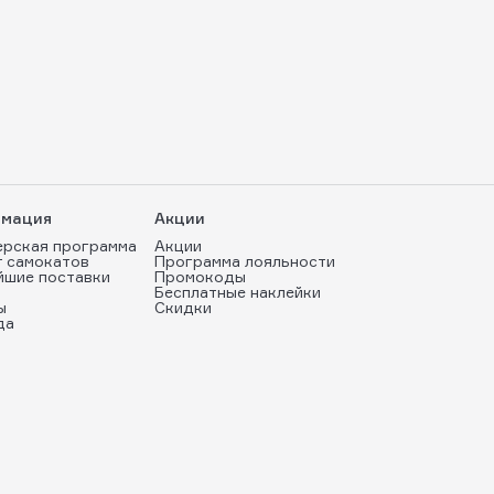
мация
Акции
ерская программа
Акции
т самокатов
Программа лояльности
йшие поставки
Промокоды
Бесплатные наклейки
ы
Скидки
да