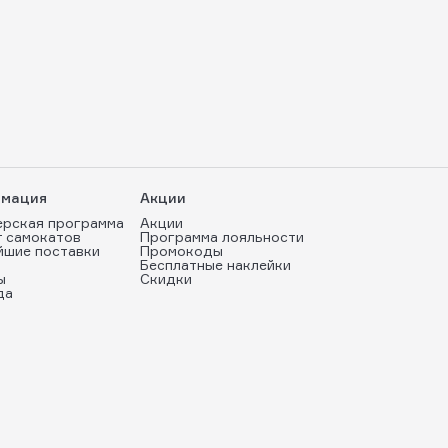
мация
Акции
ерская программа
Акции
т самокатов
Программа лояльности
йшие поставки
Промокоды
Бесплатные наклейки
ы
Скидки
да