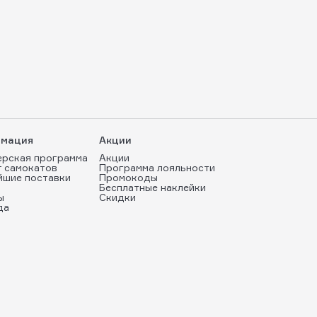
мация
Акции
ерская программа
Акции
т самокатов
Программа лояльности
йшие поставки
Промокоды
Бесплатные наклейки
ы
Скидки
да