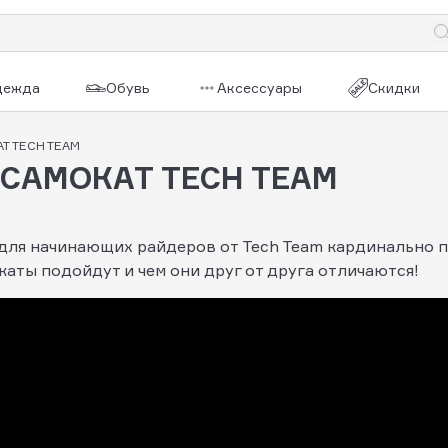
дежда
Обувь
Аксессуары
Скидки
Т TECH TEAM
САМОКАТ TECH TEAM
ля начинающих райдеров от Tech Team кардинально по
каты подойдут и чем они друг от друга отличаются!