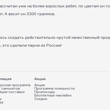
рассчитан уже на более взрослых ребят, по цветам он 
. А весит он 3300 граммов.
илось создать действительно крутой качественный про
, это сделали парни из России!
мация
Акции
ерская программа
Акции
т самокатов
Программа лояльности
йшие поставки
Промокоды
Бесплатные наклейки
ы
Скидки
да