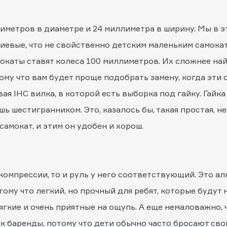
лиметров в диаметре и 24 миллиметра в ширину. Мы в 
иевые, что не свойственно детским маленьким самокат
мокаты ставят колеса 100 миллиметров. Их сложнее на
тому что вам будет проще подобрать замену, когда эти 
я IHC вилка, в которой есть выборка под гайку. Гайка
ь шестигранником. Это, казалось бы, такая простая, н
самокат, и этим он удобен и хорош.
 компрессии, то и руль у него соответствующий. Это 
му что легкий, но прочный для ребят, которые будут н
ягкие и очень приятные на ощупь. А еще немаловажно, 
ак баренды, потому что дети обычно часто бросают сво