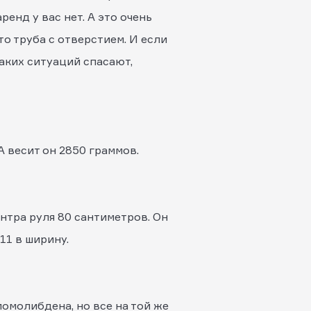
енд у вас нет. А это очень
то труба с отверстием. И если
таких ситуаций спасают,
А весит он 2850 граммов.
ентра руля 80 сантиметров. Он
11 в ширину.
момолибдена, но все на той же