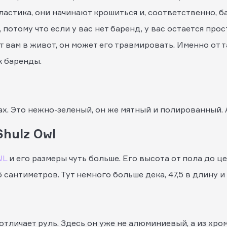
астика, они начинают крошиться и, соответственно, бар
потому что если у вас нет баренд, у вас остается прос
ет вам в живот, он может его травмировать. Именно от 
к баренды.
х. Это нежно-зеленый, он же мятный и полированный. 
hulz Owl
WL
и его размеры чуть больше. Его высота от пола до ц
 сантиметров. Тут немного больше дека, 47,5 в длину и 
тличает руль. Здесь он уже не алюминиевый, а из хро