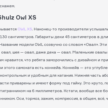
скажем.
hulz Owl XS
зывается
OWL XS
. Наконец-то производители услышал
 130 сантиметров. Габариты деки 45 сантиметров в дли
. Название модели OWL созвучно со словом «Овал». Эти
 овал, шея — овал, даже дека — овал. Маленькие овалы 
ам нравится, что ребята заморочились с дизайном и п
 этого самоката есть конкейв. Конкейв — это углублен
 контрольным и удобным для катания. Нижняя часть абс
асти приварены и имеют форму под гайку. Это круто, п
тигранником на 6 миллиметров. Кстати, вообще все бо
ником. Оси, тормоз, зажим, компрессия, в общем, всё, 