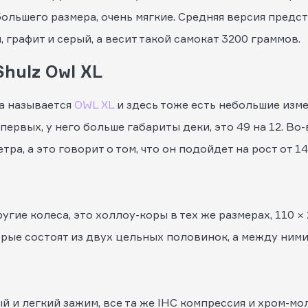
ольшего размера, очень мягкие. Средняя версия предст
 графит и серый, а весит такой самокат 3200 граммов.
hulz Owl XL
а называется
OWL XL
и здесь тоже есть небольшие изм
рвых, у него больше габариты деки, это 49 на 12. Во-
тра, а это говорит о том, что он подойдет на рост от 1
гие колеса, это холлоу-коры в тех же размерах, 110 ×
орые состоят из двух цельных половинок, а между ними
ый и легкий зажим, все та же IHC компрессия и хром-