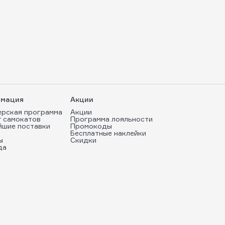
мация
Акции
ерская программа
Акции
т самокатов
Программа лояльности
йшие поставки
Промокоды
Бесплатные наклейки
ы
Скидки
да