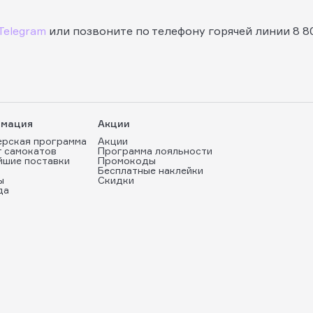
Telegram
или позвоните по телефону горячей линии 8 8
мация
Акции
ерская программа
Акции
т самокатов
Программа лояльности
йшие поставки
Промокоды
Бесплатные наклейки
ы
Скидки
да