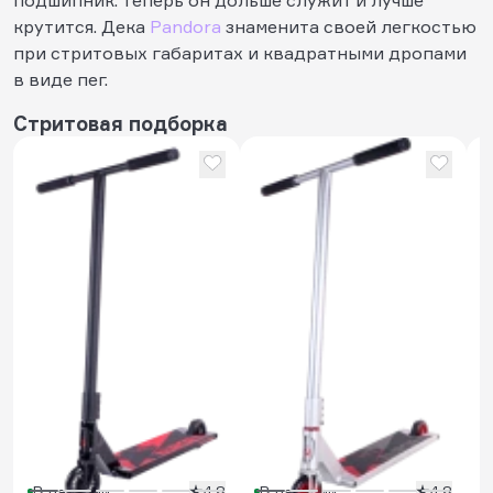
крутится. Дека
Pandora
знаменита своей легкостью
при стритовых габаритах и квадратными дропами
в виде пег.
Стритовая подборка
Т
T
В наличии
4.8
В наличии
4.8