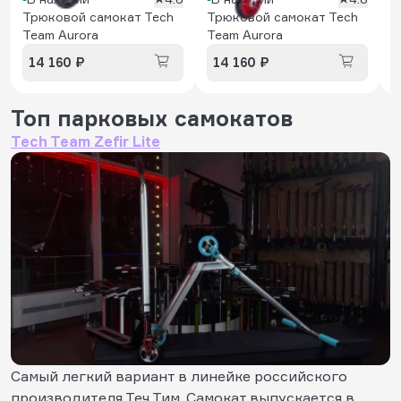
Трюковой самокат Tech
Трюковой самокат Tech
Team Aurora
Team Aurora
14 160 ₽
14 160 ₽
Топ парковых самокатов
Tech Team Zefir Lite
Cамый легкий вариант в линейке российского
производителя Теч Тим. Самокат выпускается в