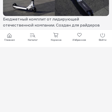
Бюджетный комплит от лидирующей
отечественной компании. Создан для райдеров
ростом 160-175 см. Имеет низкий вес за счет
алюминиевого руля и компрессию IHC. Дека с
Главная
Каталог
Корзина
Избранное
Войти
классическими габаритами позволит обучиться
начальным парковым трюкам и самым базовым
скольжениям.
В заключение нашего топа, хочется ещё раз
подчеркнуть важность правильного выбора
размера самоката. Это не только обеспечит
безопасность во время катания, но и сделает его
более эффективным!
Самый дорогой или популярный самокат не сможет