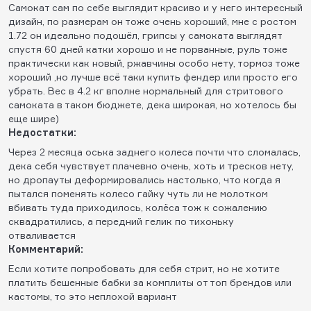
Самокат сам по себе выглядит красиво и у него интересный
дизайн, по размерам он тоже очень хороший, мне с ростом
1.72 он идеально подошёл, грипсы у самоката выглядят
спустя 60 дней катки хорошо и не порванные, руль тоже
практически как новый, ржавчины особо нету, тормоз тоже
хороший ,но лучше всё таки купить фендер или просто его
убрать. Вес в 4.2 кг вполне нормальный для стритового
самоката в таком бюджете, дека широкая, но хотелось бы
еще шире)
Недостатки:
Через 2 месяца оська заднего колеса почти что сломалась,
дека себя чувствует плачевно очень, хоть и тресков нету,
но дропауты деформировались настолько, что когда я
пытался поменять колесо гайку чуть ли не молотком
вбивать туда приходилось, колёса тож к сожалению
сквадратились, а передний гелик по тихоньку
отваливается
Комментарий:
Если хотите попробовать для себя стрит, но не хотите
платить бешенные бабки за комплиты от топ брендов или
кастомы, то это неплохой вариант