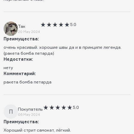
5.0
Так
20 May 2024
Преимущества:
очень красивый. хорошие швы да и в принципе легенда.
(ракета бомба петарда)
Недостатки:
нету
Комментарий:
ракета бомба петарда
5.0
Покупатель
П
06 May 2024
Преимущества:
Хороший стрит самокат, лëгкий.