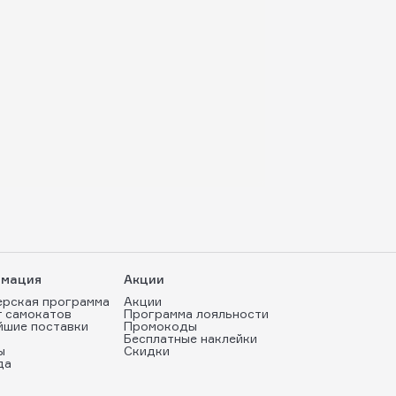
мация
Акции
ерская программа
Акции
т самокатов
Программа лояльности
йшие поставки
Промокоды
Бесплатные наклейки
ы
Скидки
да