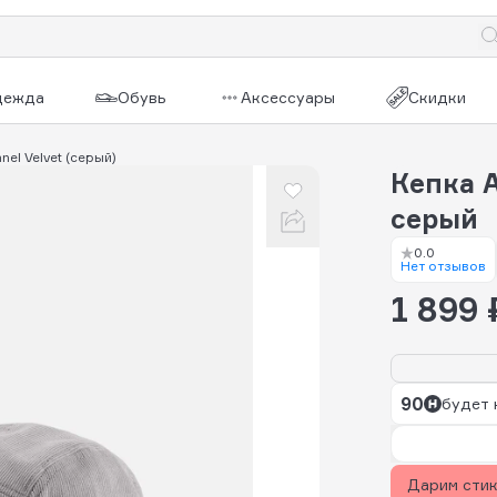
дежда
Обувь
Аксессуары
Скидки
nel Velvet (серый)
Кепка A
серый
0.0
Нет отзывов
1 899 
90
будет 
Дарим сти