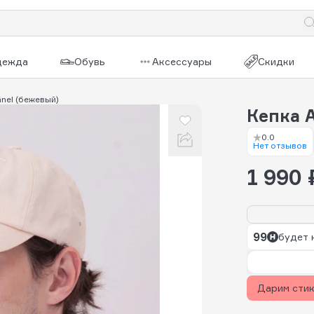
дежда
Обувь
Аксессуары
Скидки
anel (бежевый)
Кепка 
0.0
Нет отзывов
1 990 
99
будет 
Дарим сти