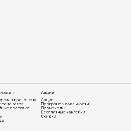
мация
Акции
ерская программа
Акции
т самокатов
Программа лояльности
йшие поставки
Промокоды
Бесплатные наклейки
ы
Скидки
да