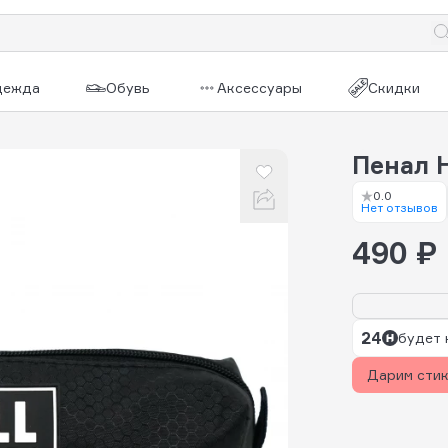
дежда
Обувь
Аксессуары
Скидки
Пенал H
0.0
Нет отзывов
490 ₽
24
будет 
Дарим сти