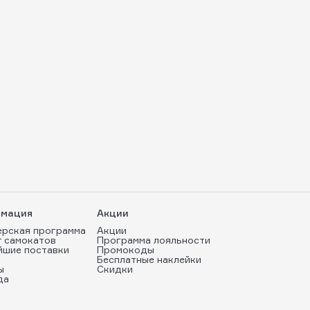
мация
Акции
ерская программа
Акции
т самокатов
Программа лояльности
йшие поставки
Промокоды
Бесплатные наклейки
ы
Скидки
да