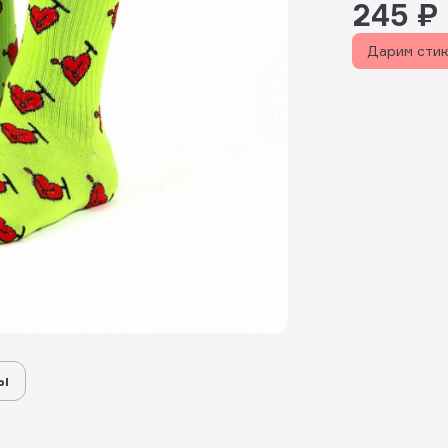
245 ₽
Дарим сти
ы