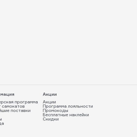
мация
Акции
ерская программа
Акции
т самокатов
Программа лояльности
йшие поставки
Промокоды
Бесплатные наклейки
ы
Скидки
да