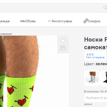
дежда
Обувь
Аксессуары
Скидки
 самокат
Носки R
самока
0.0
Нет отзывов
Цвет:
зеле
В наличии: 42-45
Выберите р
390 ₽