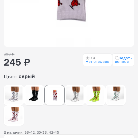
390 ₽
0.0
Задать
245 ₽
Нет отзывов
вопрос
Цвет:
серый
В наличии: 38-42, 35-38, 42-45