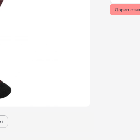
Дарим сти
ы