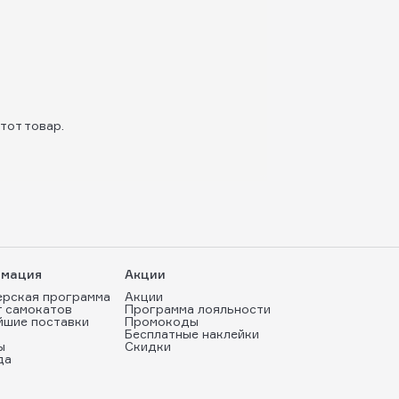
тот товар.
мация
Акции
ерская программа
Акции
т самокатов
Программа лояльности
йшие поставки
Промокоды
Бесплатные наклейки
ы
Скидки
да