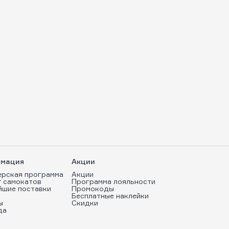
мация
Акции
ерская программа
Акции
т самокатов
Программа лояльности
йшие поставки
Промокоды
Бесплатные наклейки
ы
Скидки
да