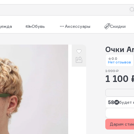
дежда
Обувь
Аксессуары
Скидки
Очки An
0.0
Нет отзывов
1 999 ₽
1 100 
58
будет 
Дарим сти