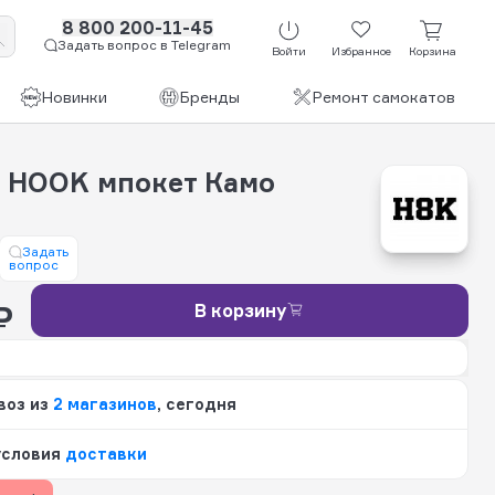
8 800 200-11-45
Задать вопрос в Telegram
Войти
Избранное
Корзина
Новинки
Бренды
Ремонт самокатов
 HOOK мпокет Камо
Задать
вопрос
₽
В корзину
воз из
2 магазинов
, сегодня
условия
доставки