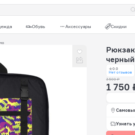
дежда
Обувь
Аксессуары
Скидки
мо
Рюкзак
черный
0.0
Нет отзывов
3 500 ₽
1 750 
Самовы
Узнать 