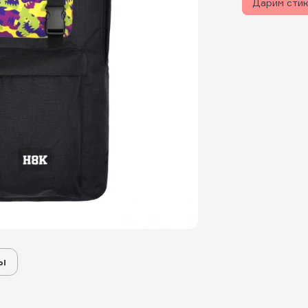
Дарим сти
ы