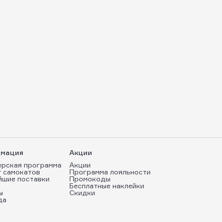
мация
Акции
ерская программа
Акции
т самокатов
Программа лояльности
йшие поставки
Промокоды
Бесплатные наклейки
ы
Скидки
да