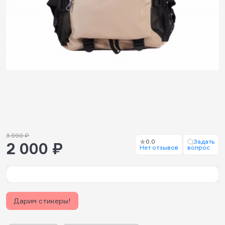
3 990 ₽
0.0
Задать
2 000 ₽
Нет отзывов
вопрос
Дарим стикеры!