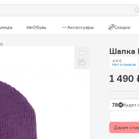
дежда
Обувь
Аксессуары
Скидки
р)
Шапка 
0.0
Нет отзывов
1 490 
78
будет 
Дарим сти