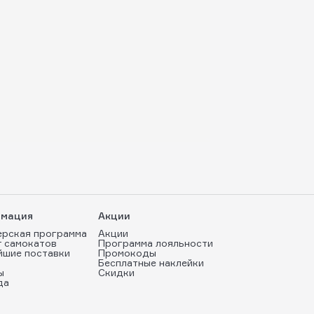
мация
Акции
ерская программа
Акции
т самокатов
Программа лояльности
йшие поставки
Промокоды
Бесплатные наклейки
ы
Скидки
да