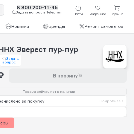
8 800 200-11-45
Задать вопрос в Telegram
Войти
Избранное
Корзина
Новинки
Бренды
Ремонт самокатов
HHX Эверест пур-пур
Задать
вопрос
₽
В корзину
Товара сейчас нет в наличии
начислено за покупку
Подробнее
керы!