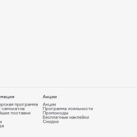
мация
Акции
ерская программа
Акции
т самокатов
Программа лояльности
йшие поставки
Промокоды
Бесплатные наклейки
ы
Скидки
да