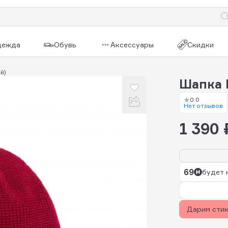
дежда
Обувь
Аксессуары
Скидки
й)
Шапка 
0.0
Нет отзывов
1 390 
69
будет 
Дарим сти