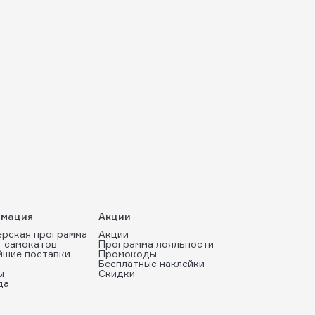
мация
Акции
ерская программа
Акции
т самокатов
Программа лояльности
йшие поставки
Промокоды
Бесплатные наклейки
ы
Скидки
да