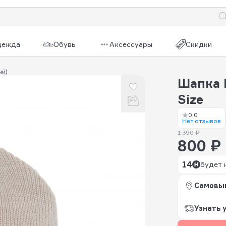
дежда
Обувь
Аксессуары
Скидки
ый)
Шапка 
Size
0.0
Нет отзывов
1 390 ₽
800 ₽
14
будет 
Самовы
Узнать 