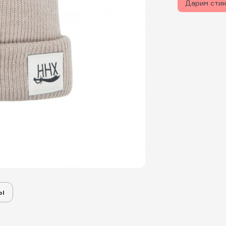
Дарим сти
ы