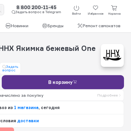
8 800 200-11-45
Задать вопрос в Telegram
Войти
Избранное
Корзина
Новинки
Бренды
Ремонт самокатов
HHX Якимка бежевый One
Задать
вопрос
В корзину
начислено за покупку
Подробнее
воз из
1 магазина
, сегодня
условия
доставки