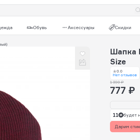
дежда
Обувь
Аксессуары
Скидки
вый)
Шапка 
Size
0.0
Нет отзывов
1 390 ₽
777 ₽
11
будет 
Дарим сти