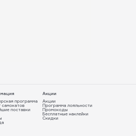
мация
Акции
ерская программа
Акции
т самокатов
Программа лояльности
йшие поставки
Промокоды
Бесплатные наклейки
ы
Скидки
да