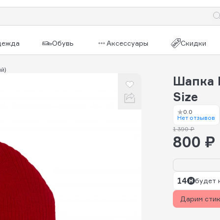
дежда
Обувь
Аксессуары
Скидки
й)
Шапка 
Size
0.0
Нет отзывов
1 390 ₽
800 ₽
14
будет 
Дарим сти