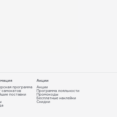
мация
Акции
ерская программа
Акции
т самокатов
Программа лояльности
йшие поставки
Промокоды
Бесплатные наклейки
ы
Скидки
да