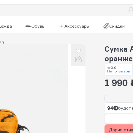
дежда
Обувь
Аксессуары
Скидки
Bag
Сумка A
оранж
0.0
Нет отзывов
1 990 
94
будет 
Дарим сти