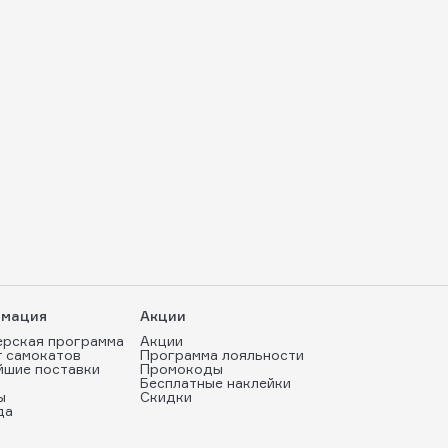
мация
Акции
ерская программа
Акции
т самокатов
Программа лояльности
йшие поставки
Промокоды
Бесплатные наклейки
ы
Скидки
да