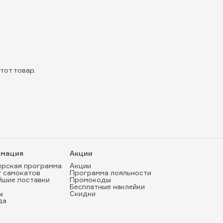
тот товар.
мация
Акции
ерская программа
Акции
т самокатов
Программа лояльности
йшие поставки
Промокоды
Бесплатные наклейки
ы
Скидки
да