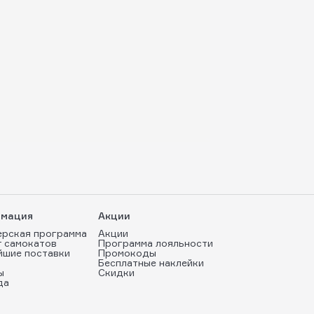
мация
Акции
ерская программа
Акции
т самокатов
Программа лояльности
йшие поставки
Промокоды
Бесплатные наклейки
ы
Скидки
да