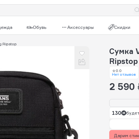
дежда
Обувь
Аксессуары
Скидки
g Ripstop
Сумка V
Ripsto
0.0
Нет отзывов
2 590 
130
будет
Дарим сти