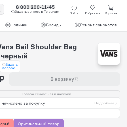
8 800 200-11-45
Задать вопрос в Telegram
Войти
Избранное
Корзина
Новинки
Бренды
Ремонт самокатов
ans Bail Shoulder Bag
p черный
Задать
вопрос
₽
В корзину
Товара сейчас нет в наличии
 начислено за покупку
Подробнее
керы!
Оригинальный товар