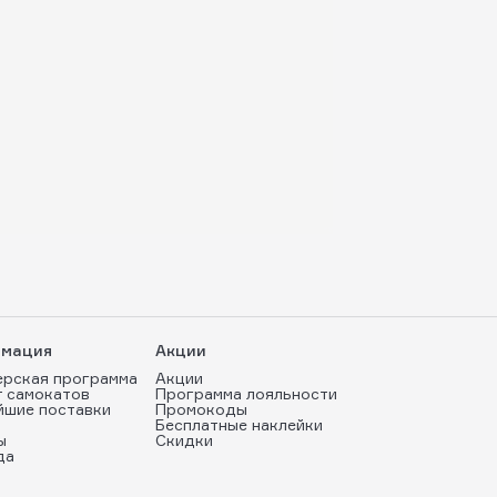
мация
Акции
ерская программа
Акции
т самокатов
Программа лояльности
йшие поставки
Промокоды
Бесплатные наклейки
ы
Скидки
да