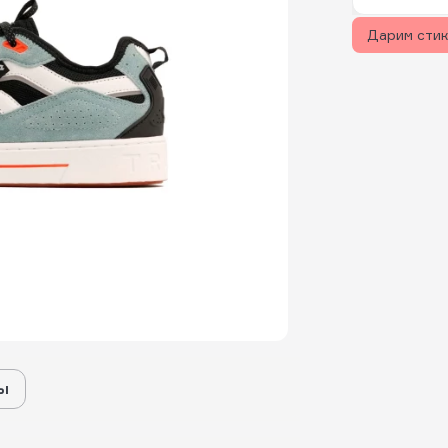
Дарим сти
ы