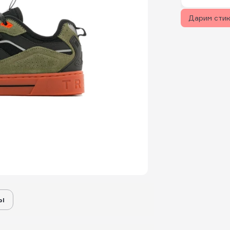
Дарим сти
ы