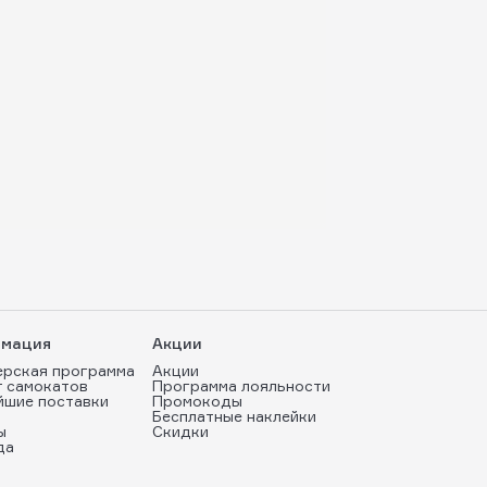
мация
Акции
ерская программа
Акции
т самокатов
Программа лояльности
йшие поставки
Промокоды
Бесплатные наклейки
ы
Скидки
да