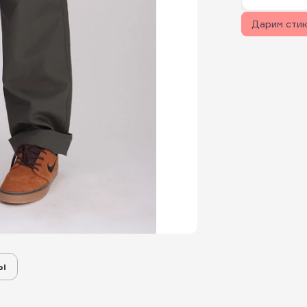
Дарим сти
ы