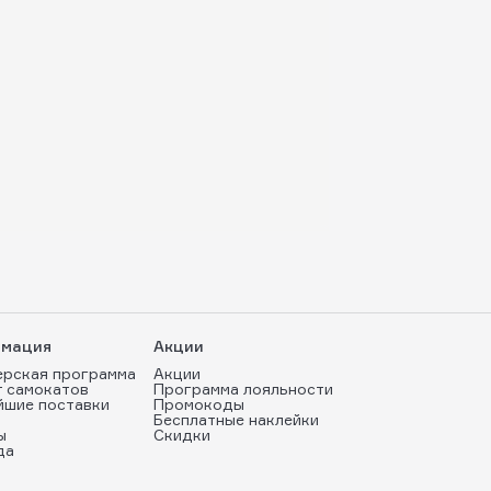
мация
Акции
ерская программа
Акции
т самокатов
Программа лояльности
йшие поставки
Промокоды
Бесплатные наклейки
ы
Скидки
да