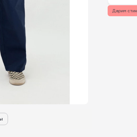
Дарим сти
ы