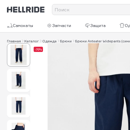
Самокаты
Запчасти
Защита
О
Главная
Каталог
Одежда
Брюки
Брюки Anteater Widepants (син
-70%