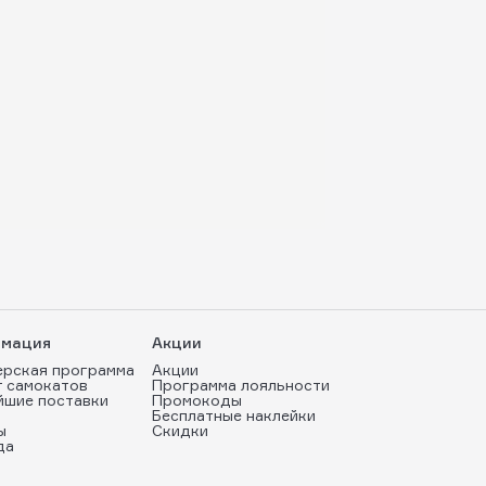
мация
Акции
ерская программа
Акции
т самокатов
Программа лояльности
йшие поставки
Промокоды
Бесплатные наклейки
ы
Скидки
да