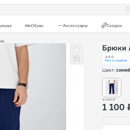
дежда
Обувь
Аксессуары
Скидки
ий)
Брюки 
0.0
Нет отзывов
Цвет:
сини
4 290 ₽
1 100 