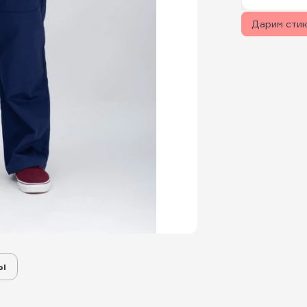
Дарим сти
ы