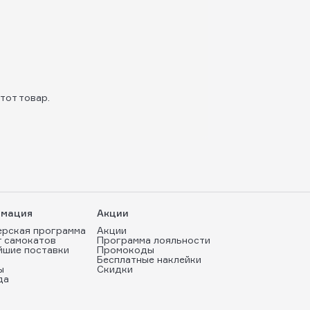
тот товар.
мация
Акции
ерская программа
Акции
т самокатов
Программа лояльности
йшие поставки
Промокоды
Бесплатные наклейки
ы
Скидки
да