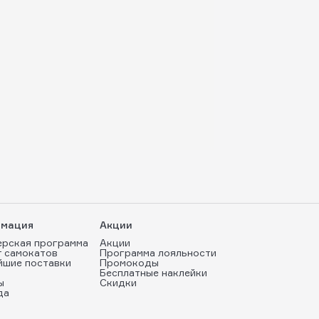
мация
Акции
ерская программа
Акции
т самокатов
Программа лояльности
йшие поставки
Промокоды
Бесплатные наклейки
ы
Скидки
да