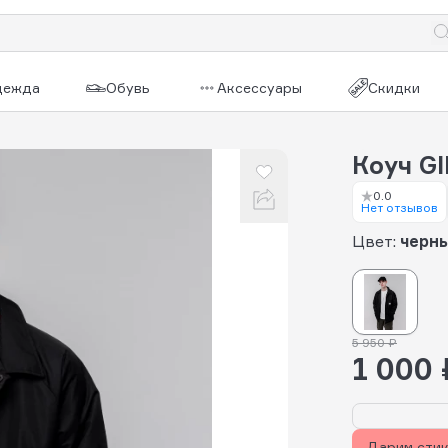
дежда
Обувь
Аксессуары
Скидки
Коуч G
0.0
Нет отзывов
Цвет:
черн
5 950 ₽
1 000 
Дарим сти