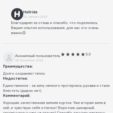
Hellride
02 January 2025
Благодарим за отзыв и спасибо, что поделились
Вашим опытом использования, для нас это очень
важно😊
5.0
Анонимный пользователь
28 December 2024
Преимущества:
Долго сохраняет тепло
Недостатки:
Единственное - за зиму немного протерлись рукава и стали
блестеть (дырок нет)
Комментарий:
Хорошая, качественная зимняя куртка. Уже вторая зима в
ней, и чувствую себя отлично! Воротник шикарный,
застегнулся и шею не задует) Спасибо данному магазину,