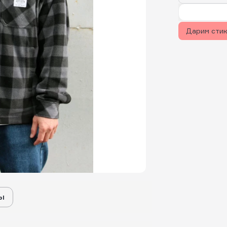
Дарим сти
ы