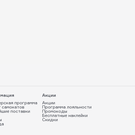
мация
Акции
ерская программа
Акции
т самокатов
Программа лояльности
йшие поставки
Промокоды
Бесплатные наклейки
ы
Скидки
да