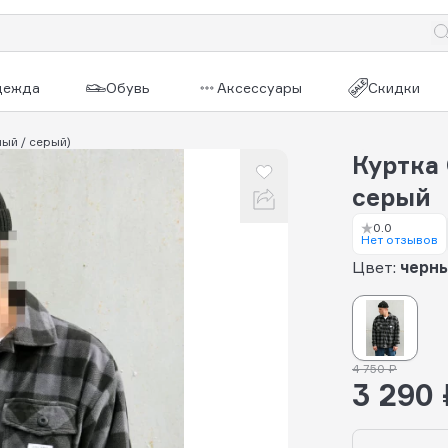
дежда
Обувь
Аксессуары
Скидки
ый / серый)
Куртка
серый
0.0
Нет отзывов
Цвет:
черны
4 750 ₽
3 290 