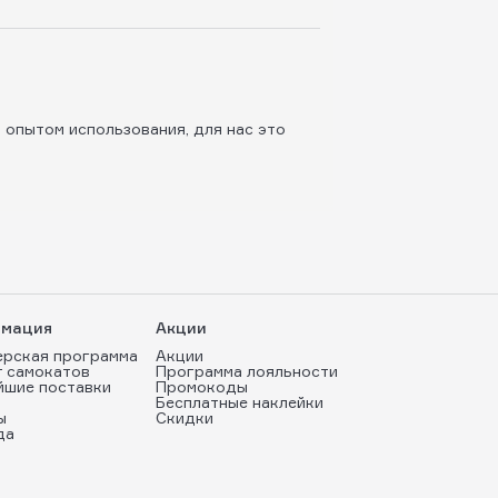
 опытом использования, для нас это
мация
Акции
ерская программа
Акции
т самокатов
Программа лояльности
йшие поставки
Промокоды
Бесплатные наклейки
ы
Скидки
да