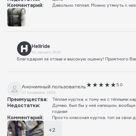
Комментарий:
Давольно теплая. Можно утянуть с низ
Hellride
02 January 2025
Благодарим за отзыв и высокую оценку! Приятного Ва
5.0
Анонимный пользователь
27 December 2024
Преимущества:
Тёплая куртка, к тому же с тёплыми к
Недостатки:
Думаю, был бы у неё капюшон, вообще 
годная
Комментарий:
Просто классная куртка, топ за свои 
+2