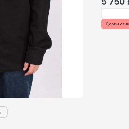
5 750 
Дарим сти
ы