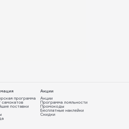
мация
Акции
ерская программа
Акции
т самокатов
Программа лояльности
йшие поставки
Промокоды
Бесплатные наклейки
ы
Скидки
да