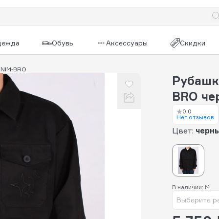
дежда
Обувь
Аксессуары
Скидки
ENIM-BRO
Рубашк
BRO че
0.0
Нет отзывов
Цвет:
черн
В наличии: M
Выберите р