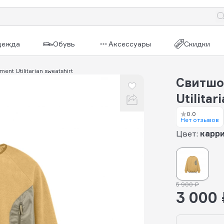
дежда
Обувь
Аксессуары
Скидки
ent Utilitarian sweatshirt
Свитшот
Utilita
0.0
Нет отзывов
Цвет:
карр
5 900 ₽
3 000 