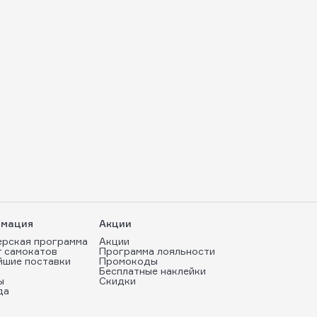
мация
Акции
ерская программа
Акции
т самокатов
Программа лояльности
йшие поставки
Промокоды
Бесплатные наклейки
ы
Скидки
да