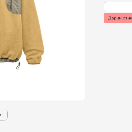
Дарим сти
ы