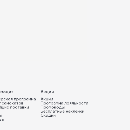
мация
Акции
ерская программа
Акции
т самокатов
Программа лояльности
йшие поставки
Промокоды
Бесплатные наклейки
ы
Скидки
да