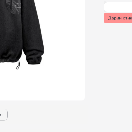
Дарим сти
ы