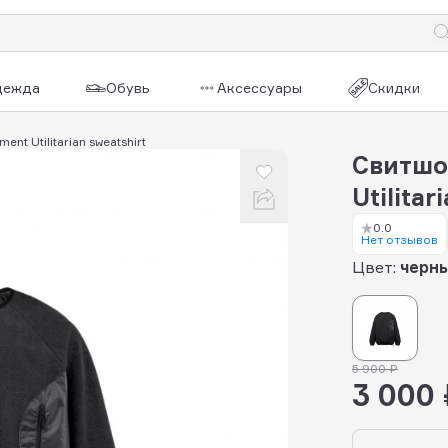
дежда
Обувь
Аксессуары
Скидки
ent Utilitarian sweatshirt
Свитшот
Utilita
0.0
Нет отзывов
Цвет:
черн
5 900 ₽
3 000 