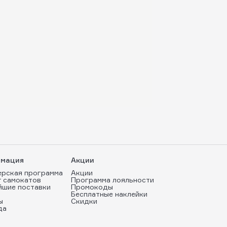
мация
Акции
ерская программа
Акции
т самокатов
Программа лояльности
йшие поставки
Промокоды
Бесплатные наклейки
ы
Скидки
да