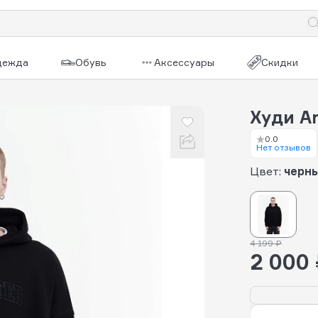
дежда
Обувь
Аксессуары
Скидки
Худи An
0.0
Нет отзывов
Цвет:
черн
4 199 ₽
2 000