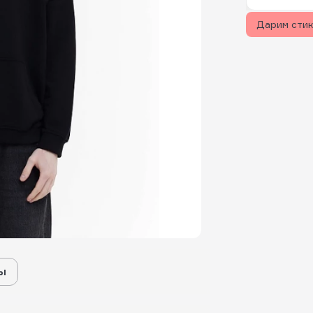
Дарим сти
ы