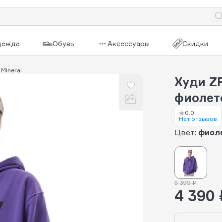
дежда
Обувь
Аксессуары
Скидки
Mineral
Худи ZR
фиолет
0.0
Нет отзывов
Цвет:
фиол
5 399 ₽
4 390 