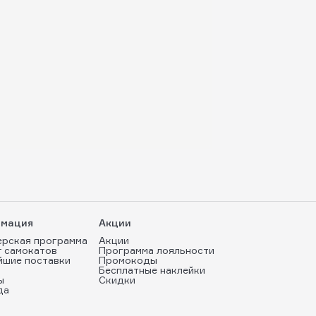
мация
Акции
ерская программа
Акции
т самокатов
Программа лояльности
йшие поставки
Промокоды
Бесплатные наклейки
ы
Скидки
да