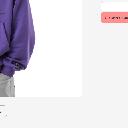
Дарим сти
ы